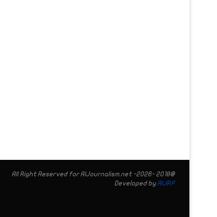
@2018 -2026- All Right Reserved for AIJournalism.net
Developed by
AIJRF