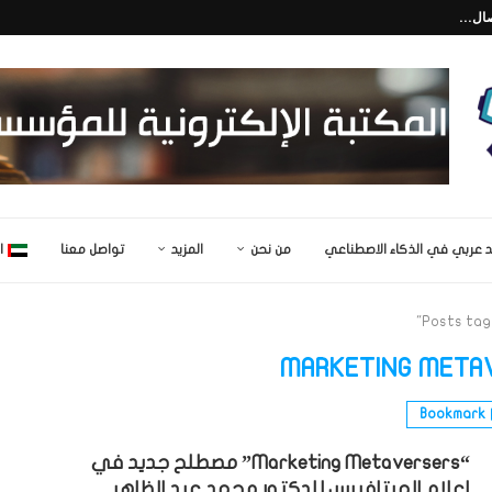
قنيات...
تفاعلي للأطفال...
من نحن
المزيد
تواصل معنا
ا
Posts tag
MARKETING META
Bookmark
“Marketing Metaversers” مصطلح جديد في
إعلام الميتافيرس للدكتور محمد عبد الظاهر