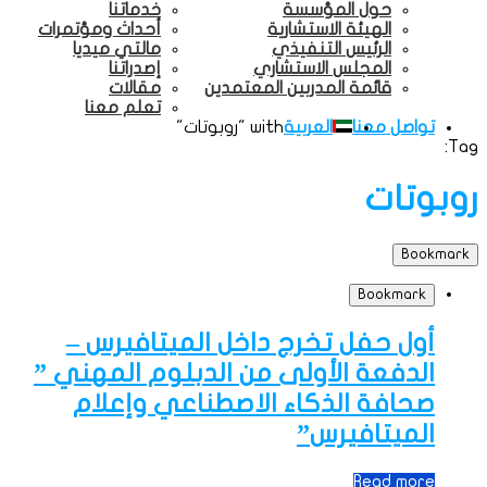
حول المؤسسة
خدماتنا
الهيئة الاستشارية
أحداث ومؤتمرات
الرئيس التنفيذي
مالتي ميديا
المجلس الاستشاري
إصدراتنا
قائمة المدربين المعتمدين
مقالات
تعلم معنا
تواصل معنا
العربية
with "روبوتات"
Tag:
روبوتات
Bookmark
Bookmark
أول حفل تخرج داخل الميتافيرس –
الدفعة الأولى من الدبلوم المهني ”
صحافة الذكاء الاصطناعي وإعلام
الميتافيرس”
Read more