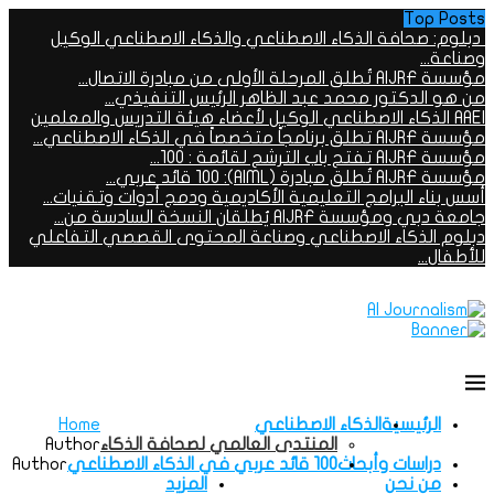
Top Posts
دبلوم: صحافة الذكاء الاصطناعي والذكاء الاصطناعي الوكيل
وصناعة...
مؤسسة AIJRF تُطلق المرحلة الأولى من مبادرة الاتصال...
من هو الدكتور محمد عبد الظاهر الرئيس التنفيذي...
AAEI الذكاء الاصطناعي الوكيل لأعضاء هيئة التدريس والمعلمين
مؤسسة AIJRF تطلق برنامجاً متخصصاً في الذكاء الاصطناعي...
مؤسسة AIJRF تفتح باب الترشح لقائمة : 100...
مؤسسة AIJRF تُطلق مبادرة (AIML): 100 قائد عربي...
أسس بناء البرامج التعليمية الأكاديمية ودمج أدوات وتقنيات...
جامعة دبي ومؤسسة AIJRF يُطلقان النسخة السادسة من...
دبلوم الذكاء الاصطناعي وصناعة المحتوى القصصي التفاعلي
للأطفال...
الرئيسية
الذكاء الاصطناعي
Home
المنتدى العالمي لصحافة الذكاء
Author
دراسات وأبحاث
100 قائد عربي في الذكاء الاصطناعي
Author
من نحن
المزيد