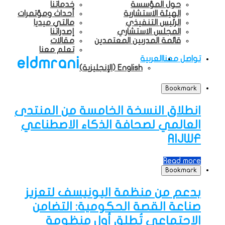
حول المؤسسة
خدماتنا
الهيئة الاستشارية
أحداث ومؤتمرات
الرئيس التنفيذي
مالتي ميديا
المجلس الاستشاري
إصدراتنا
قائمة المدربين المعتمدين
مقالات
تعلم معنا
تواصل معنا
العربية
eldmrani
English
(
الإنجليزية
)
Bookmark
انطلاق النسخة الخامسة من المنتدى
العالمي لصحافة الذكاء الاصطناعي
AIJWF
Read more
Bookmark
بدعم من منظمة اليونيسف لتعزيز
صناعة القصة الحكومية: التضامن
الاجتماعي تُطلق أول منظومة