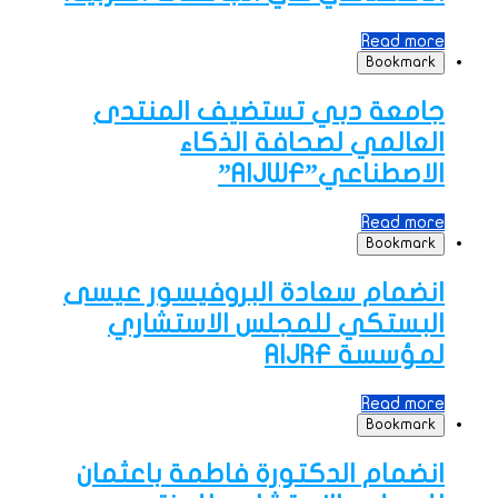
Read more
Bookmark
جامعة دبي تستضيف المنتدى
العالمي لصحافة الذكاء
الاصطناعي”AIJWF”
Read more
Bookmark
انضمام سعادة البروفيسور عيسى
البستكي للمجلس الاستشاري
لمؤسسة AIJRF
Read more
Bookmark
‎انضمام الدكتورة فاطمة باعثمان