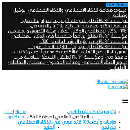
Top Posts
دبلوم: صحافة الذكاء الاصطناعي والذكاء الاصطناعي الوكيل
وصناعة...
مؤسسة AIJRF تُطلق المرحلة الأولى من مبادرة الاتصال...
من هو الدكتور محمد عبد الظاهر الرئيس التنفيذي...
AAEI الذكاء الاصطناعي الوكيل لأعضاء هيئة التدريس والمعلمين
مؤسسة AIJRF تطلق برنامجاً متخصصاً في الذكاء الاصطناعي...
مؤسسة AIJRF تفتح باب الترشح لقائمة : 100...
مؤسسة AIJRF تُطلق مبادرة (AIML): 100 قائد عربي...
أسس بناء البرامج التعليمية الأكاديمية ودمج أدوات وتقنيات...
جامعة دبي ومؤسسة AIJRF يُطلقان النسخة السادسة من...
دبلوم الذكاء الاصطناعي وصناعة المحتوى القصصي التفاعلي
للأطفال...
الرئيسية
الذكاء الاصطناعي
Home
إعلام
المنتدى العالمي لصحافة الذكاء
الميتافيرس
دراسات وأبحاث
100 قائد عربي في الذكاء الاصطناعي
من نحن
المزيد