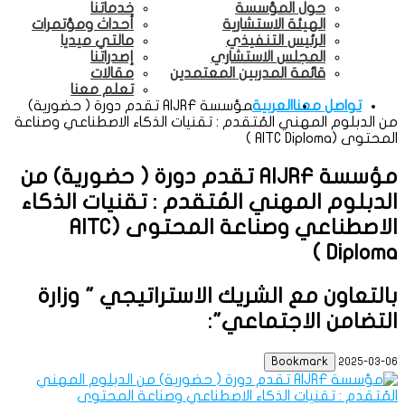
حول المؤسسة
خدماتنا
الهيئة الاستشارية
أحداث ومؤتمرات
الرئيس التنفيذي
مالتي ميديا
المجلس الاستشاري
إصدراتنا
قائمة المدربين المعتمدين
مقالات
تعلم معنا
تواصل معنا
العربية
مؤسسة AIJRF تقدم دورة ( حضورية)
من الدبلوم المهني المُتقدم : تقنيات الذكاء الاصطناعي وصناعة
المحتوى (AITC Diploma )
​مؤسسة AIJRF تقدم دورة ( حضورية) من
الدبلوم المهني المُتقدم : تقنيات الذكاء
الاصطناعي وصناعة المحتوى (AITC
Diploma )
بالتعاون مع الشريك الاستراتيجي " وزارة
التضامن الاجتماعي":
Bookmark
2025-03-06