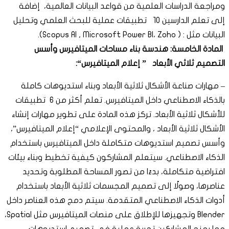
ومراجعة الدراسات العلمية من قواعد البيانات العالمية، إضافة
إلى تعلم الدارسين 10 تطبيقات عملية للبحث العلمي وتحليل
البيانات مثل : ( Scopus AI , Microsoft Power BI، Zoho).
المادة الخامسة: هندسة بناء مساحات الميتافيرس وأسس
التصميم ثلاثي الأبعاد
”
إعلام الميتافيرس
“
:
– مهارات صناعة الأشكال ثلاثية الأبعاد وبناء استديوهات كاملة
بالذكاء الاصطناعي داخل الميتافيرس. تعلم أكثر من 6 تطبيقات
للأشكال ثلاثية الأبعاد. تركز هذه المادة على تطوير مهارات إنشاء
الأشكال ثلاثية الأبعاد ، والمحتوى الإعلامي “إعلام الميتافيرس”،
وأسس تصميم استديوهات متكاملة داخل الميتافيرس باستخدام
الذكاء الاصطناعي. سيتعلم المشاركون كيفية تخطيط وبناء بيئات
افتراضية متكاملة، بدءًا من تصور المساحة المطلوبة وتحديد
عناصرها، وصولًا إلى تصميم المجسمات ثلاثية الأبعاد باستخدام
أدوات الذكاء الاصطناعي المتقدمة. سيتم دمج هذه العناصر داخل
Blender وتجهيزها للإطلاق على منصات الميتافيرس مثل Spatial،