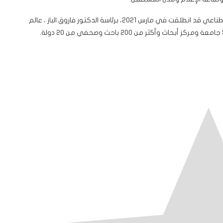
وكانت النسخة الأولى من المنتدى العالمي لصحافة الذكاء الاصطناعي قد انطلقت في مارس 2021، برئاسة الدكتور فاروق الباز ، عالم