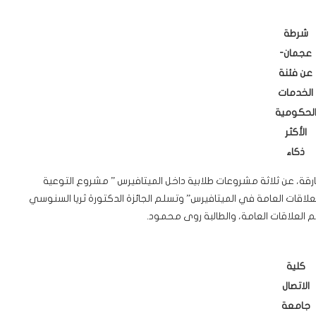
شرطة
عجمان-
عن فئنة
الخدمات
لحكومية
الأكثر
ذكاء
شارقة، عن ثلاثة مشروعات طلابية داخل الميتافيرس ” مشروع التوعية
اقات العامة في الميتافيرس” وتسلم الجائزة الدكتورة ثريا السنوسي
 العلاقات العامة، والطالبة روى محمود.
كلية
الاتصال
جامعة