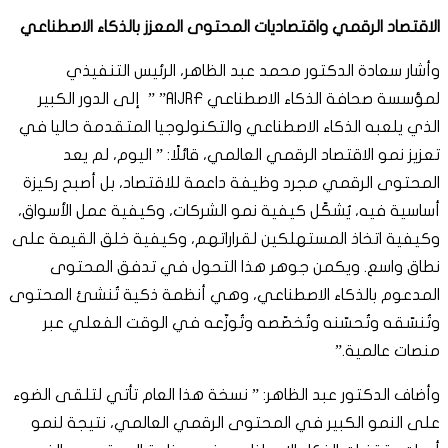
الاقتصاد الرقمي واقتصاديات المحتوى المعزز بالذكاء الاصطناعي
وأشار سعادة الدكتور محمد عبد الظاهر، الرئيس التنفيذي
لمؤسسة صحافة الذكاء الاصطناعي AIJRF” ” إلى الدور الكبير
الذي يلعبه الذكاء الاصطناعي والتكنولوجيا المتقدمة حاليا في
تعزيز نمو الاقتصاد الرقمي العالمي، قائلًا: ” اليوم، لم يعد
المحتوى الرقمي مجرد وظيفة داعمة للاقتصاد، بل أصبح ركيزة
أساسية فيه، يُشكّل كيفية نمو الشركات، وكيفية عمل الأسواق،
وكيفية اتخاذ المستهلكين لقراراتهم، وكيفية خلق القيمة على
نطاق واسع. ويكمن جوهر هذا التحول في تدفق المحتوى
المدعوم بالذكاء الاصطناعي، وهي أنظمة ذكية تُنشئ المحتوى
وتُنسّقه وتُحسّنه وتُخصّصه وتُوزّعه في الوقت الفعلي عبر
منصات عالمية.”
وأضاف الدكتور عبد الظاهر: ” نسخة هذا العام تأتي لتلقى الضوء
على النمو الكبير في المحتوى الرقمي العالمي، نتيجة لنمو