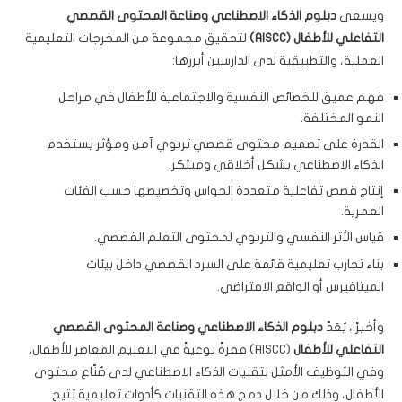
ويسعى
دبلوم
الذكاء الاصطناعي وصناعة المحتوى القصصي
التفاعلي للأطفال
(AISCC)
لتحقيق مجموعة من المخرجات التعليمية
العملية، والتطبيقية لدى الدارسين أبرزها:
فهم عميق للخصائص النفسية والاجتماعية للأطفال في مراحل
النمو المختلفة.
القدرة على تصميم محتوى قصصي تربوي آمن ومؤثر يستخدم
الذكاء الاصطناعي بشكل أخلاقي ومبتكر.
إنتاج قصص تفاعلية متعددة الحواس وتخصيصها حسب الفئات
العمرية.
قياس الأثر النفسي والتربوي لمحتوى التعلم القصصي.
بناء تجارب تعليمية قائمة على السرد القصصي داخل بيئات
الميتافيرس أو الواقع الافتراضي.
وأخيرًا، يُعَدّ
دبلوم الذكاء الاصطناعي وصناعة المحتوى القصصي
التفاعلي للأطفال
(AISCC) قفزةً نوعيةً في التعليم المعاصر للأطفال،
وفي التوظيف الأمثل لتقنيات الذكاء الاصطناعي لدى صُنّاع محتوى
الأطفال، وذلك من خلال دمج هذه التقنيات كأدوات تعليمية تتيح