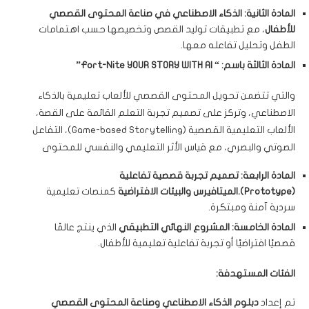
المادة الثانية: الذكاء الاصطناعي في صناعة المحتوى القصصي
للأطفال
، مع تطبيقات توليد القصص وتخصيصها حسب اهتمامات
الطفل وتحليل تفاعله معها.
المادة الثالثة باسم: “
Fort-Nite YOUR STORY WITH AI
”
والتي تتضمن تحويل المحتوى القصصي للألعاب تعليمية بالذكاء
الاصطناعي، وتركز على تصميم تجربة التعلم القائمة على القصة،
الألعاب التعليمية القصصية (Game-based Storytelling)، التفاعل
الصوتي والبصري، مع قياس الأثر التعليمي والنفسي للمحتوى
المادة الرابعة: تصميم تجربة قصصية تفاعلية
(
Prototype
).الميتافيرس والبيئات الافتراضية
كمنصات تعليمية
سردية آمنة ومبتكرة.
المادة الخامسة: المشروع النهائي التطبيقي
الذي ينتج عالمًا
قصصيًا افتراضيًا أو تجربة تفاعلية تعليمية للأطفال.
الفئات المستهدفة:
تم إعداد
دبلوم الذكاء الاصطناعي وصناعة المحتوى القصصي