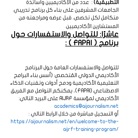
التطبيقية)
:
عدد من الأكاديميين وأساتذة
الجامعات المشرفين على بناء كل برنامج تدريبي
متكامل لكل تخصص، قبل عرضه ومراجعته من
المستشارين الأكاديميين.
عاشرًا: للتواصل والاستفسارات حول
برنامج (
FAPAI
) :
للتواصل والاستفسارات العامة حول البرنامج
الأكاديمي الدولي المُتخصص: (أسس بناء البرامج
التعليمية الأكاديمية ودمج أدوات وتقنيات الذكاء
الاصطناعي (
FAPAI
)، يمكنكم التواصل مع الفريق
الأكاديمي لمؤسسة
AIJRF
على البريد التالي:
academics@aijournalism.net
أو التسجيل مباشرة من خلال الرابط التالي :
https://aijournalism.net/en/welcome-to-the-
aijrf-training-program/