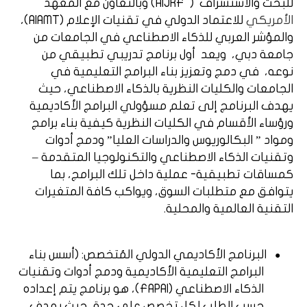
للبحث والاستشراف
(
AIJRF
) وبالتعاون مع المعهد
الأمريكي
للاعتماد الدولي في تقنيات الإعلام (
AIAMT
)،
والمؤشر العربي للذكاء الاصطناعي في الجامعات من
جامعة دبي، ويعد
أول برنامج تدريبي تطبيقي من
نوعه، في دمج وتعزيز بناء البرامج التعليمية في
الجامعات والكليات النظرية بالذكاء الاصطناعي، حيث
يهدف البرنامج إلى تعلم مسؤولي البرامج الأكاديمية
ورؤساء الأقسام في الكليات النظرية كيفية بناء برامج
ومواد ” البكالوريوس والدراسات العليا” ودمج أدوات
وتقنيات الذكاء الاصطناعي والتكنولوجيا المتقدمة –
كمساقات تطبيقية- عملية داخل تلك البرامج، بما
يتوافق مع متطلبات السوق، ويواكب كافة المتغيرات
التقنية العالمية والمحلية.
البرنامج الأكاديمي الدولي المُتخصص: (أسس بناء
●
البرامج التعليمية الأكاديمية ودمج أدوات وتقنيات
الذكاء الاصطناعي (
FAPAI
)، هو برنامج يتم إعداده
حسب الطلب لكل تخصص على حدة، حيث يهدف