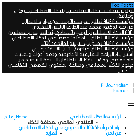
Top Posts
دبلوم: صحافة الذكاء الاصطناعي والذكاء الاصطناعي الوكيل
وصناعة...
مؤسسة AIJRF تُطلق المرحلة الأولى من مبادرة الاتصال...
من هو الدكتور محمد عبد الظاهر الرئيس التنفيذي...
AAEI الذكاء الاصطناعي الوكيل لأعضاء هيئة التدريس والمعلمين
مؤسسة AIJRF تطلق برنامجاً متخصصاً في الذكاء الاصطناعي...
مؤسسة AIJRF تفتح باب الترشح لقائمة : 100...
مؤسسة AIJRF تُطلق مبادرة (AIML): 100 قائد عربي...
أسس بناء البرامج التعليمية الأكاديمية ودمج أدوات وتقنيات...
جامعة دبي ومؤسسة AIJRF يُطلقان النسخة السادسة من...
دبلوم الذكاء الاصطناعي وصناعة المحتوى القصصي التفاعلي
للأطفال...
الرئيسية
الذكاء الاصطناعي
Home
إعلام
المنتدى العالمي لصحافة الذكاء
دراسات وأبحاث
100 قائد عربي في الذكاء الاصطناعي
من نحن
المزيد