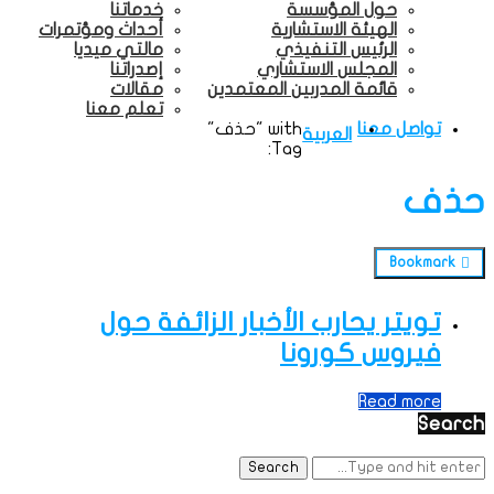
حول المؤسسة
خدماتنا
الهيئة الاستشارية
أحداث ومؤتمرات
الرئيس التنفيذي
مالتي ميديا
المجلس الاستشاري
إصدراتنا
قائمة المدربين المعتمدين
مقالات
تعلم معنا
تواصل معنا
with "حذف"
العربية
Tag:
حذف
Bookmark
تويتر يحارب الأخبار الزائفة حول
فيروس كورونا
Read more
Search