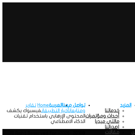
المزيد
تواصل معنا
العربية
Home
تقارير
خدماتنا
ومتابعات
أخبار التطبيقات
فيسبوك يكشف
أحداث ومؤتمرات
المحتوى الإرهابي باستخدام تقنيات
مالتي ميديا
الذكاء الاصطناعي
إصدراتنا
ن
مقالات
@2018 -2026- All Right Reserved for