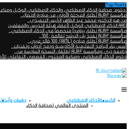
Top Posts
دبلوم: صحافة الذكاء الاصطناعي والذكاء الاصطناعي الوكيل وصناعة.
مؤسسة AIJRF تُطلق المرحلة الأولى من مبادرة الاتصال...
من هو الدكتور محمد عبد الظاهر الرئيس التنفيذي...
AAEI الذكاء الاصطناعي الوكيل لأعضاء هيئة التدريس والمعلمين
مؤسسة AIJRF تطلق برنامجاً متخصصاً في الذكاء الاصطناعي...
مؤسسة AIJRF تفتح باب الترشح لقائمة : 100...
مؤسسة AIJRF تُطلق مبادرة (AIML): 100 قائد عربي...
أسس بناء البرامج التعليمية الأكاديمية ودمج أدوات وتقنيات...
جامعة دبي ومؤسسة AIJRF يُطلقان النسخة السادسة من...
دبلوم الذكاء الاصطناعي وصناعة المحتوى القصصي التفاعلي للأطف
الرئيسية
الذكاء الاصطناعي
دراسات وأبحاث
المنتدى العالمي لصحافة الذكاء