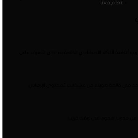
تعلم معنا
يب أنظمة الذكاء الاصطناعي الخاصة به على التعرف على
احد في قائمة طويلة من مشكلات المحتوى الإرهابي
باط من حدوث هجوم في وقت قريب.