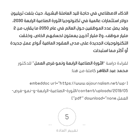
الذكاء الاصطناعي في حاجة لليد العاملة البشرية، حيث بلغت تريليون
دولار استثمارات عالمية في تكنولوجيا الثورة الصناعية الرابعة 2030،
وقد يصل عدد الموظفين حول العالم في عام 2050 ما يقارب من 2
مليار موظف، و2 مليار آخرين يعملون لحسابهم الخاص، وخلقت
التكنولوجيات الجديدة على مدى العقود الماضية أنواع عمل جديدة
أو أكثر مما استبدلت
لقراءة دراسة “
الثورة الصناعية الرابعة ونمو فرص العمل
” للدكتور
محمد عبد الظاهر
كاملة من هنا:
[embeddoc url=”https://www.aijournalism.net/wp-
content/uploads/2019/05/الثورة-الصناعية-الرابعة-و-نمو-فرص-
العمل.pdf” download=”none”]
5
تقييم المادة