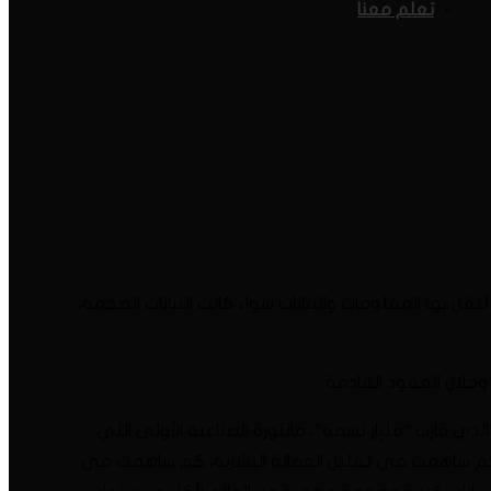
تعلم معنا
 تُنقل بها المعلومات والبيانات سواء كانت البيانات الضخمة،
 وخلال العقود القادمة.
ذي قارب “مليار نسمة”، فالثورة الصناعية الأولى التي
ها، كم ساهمت في تقليل العمالة البشرية، كم ساهمت في