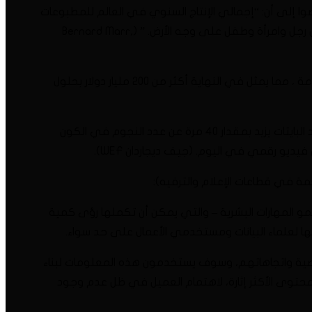
صوا إلى أن: “إجمالي الإنتاج السنوي في العالم للمطبوعات
والأفلام والمحتوى البصري والمغناطيسي سيتطلب حوالي 1.5 مليار جيجابايت من التخزين. وهذا يعادل 250 ميجابايت للشخص الواحد لكل رجل وامرأة وطفل على وجه الأرض. ” (Bernard Marr,
من المتوقع أن نمو حجم الاستثمارات في البيانات الضخمة بمعدل نمو سنوي مركب يصل إلى 13٪ تقريبًا على مدار السنوات العشر القادمة ، مما يمثل في النهاية أكثر من 200 مليار دولار بحلول
من المتوقع أن يصل حجم المعلومات والبيانات الرقمية إلى 44 زيتي بايت بحلول عام 2020. إذا كان هذا الرقم صحيحًا ، فهذا يعني أن عدد البايتات يزيد بمقدار 40 مرة عن عدد النجوم في الكون
خمة في قطاعات الإعلام والترفيه):
مو المهارات البشرية – والتي يمكن أن تكملها رؤى كمية
ها لعلماء البيانات ومستخدمي الأعمال على حد سواء.
خصية واتجاهاتهم، وسوف يستخدمون هذه المعلومات لبناء
المحتوى الأكثر إثارة، لاهتمام العميل في ظل عدم وجود