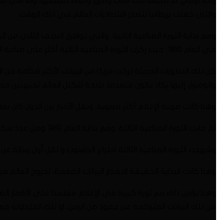
زيادة الإنتاج، ما طبيعة تلك الآلات وطرق ونقاط تصنيعها، وما هي 
والتي جعلت بريطانيا تتصدر اقتصاديات العالم في ذلك الوقت.
في العام 1930، حيث ركزت الثورة الصناعية الثانية أكثر على صناعة الصلب، وتطور السكك الحديدية، وصناعة الكهرباء والمواد الكيميائية.
كل تلك التطورات الحديثة تركت مزيدًا من البيانات الأكثر ضخامة من
والوصول إليها يكاد يكون منعدما، نتيجة لتكتل العالم لجبهتين محار
وهنا كانت مهنة الإعلام أكثر صعوبة، ونقل الأخبار بين الدول كان ي
ثم جاءت الثورة الصناعية الثالثة، ومع بداية العام 1960 وصل عدد سكان العالم إلى أكثر من 3 مليار نسمة، ثم خمسة مليار حتى 1987، ثم بداية ال 6 مليار مع تسعينات القرن الماضي..
وشهدت الثورة الصناعية الثالثة اختراع الحاسوب و نقل أول رسالة ع
وهنا كانت البداية الحقيقة لانفجار البيانات الضخمة، لخروج العالم 
من تلك البيانات المتراكمة عبر عقود من الزمن، او تلك المتداولة ف