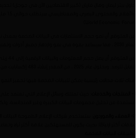
حاول بيتر ليمان وهال فاريان (كبير الاقتصاديين الآن في جوجل) تح
World Economic Forum)
العام 2030 ، مما سيساعد بقوة في نمو وازدهار جميع أدوات وتقنيات صحافة الذكاء الاصطناعي.
القابل للرصد. وبحلول عام 2025 ، من المقدر إنشاء 463 إكسابايت من البيانات يوميًا على مستوى العالم – أي ما يعادل 212,76 مليون قرص فيديو رقمي في اليوم. (جيف ديجاردان WEF).
هناك ثلاث مجالات رئيسية يمكن للبيانات الضخمة فيها تحفيز النمو ا
1- المنتجات والخدمات
: حيث تمتلك وسائل الإعلام التي تعتمد على 
مستمدة من تحليل مجموعات البيانات الكبيرة وغير المتجانسة، ولكن
2- العملاء والموردون
: ستستخدم شركات الإعلام الطموحة البيانات
علاقات أكثر ارتباطًا. بحيث يكون للمستهلكين علاقة أكثر ثراءً وت
تطبيقات البيانات الضخمة.