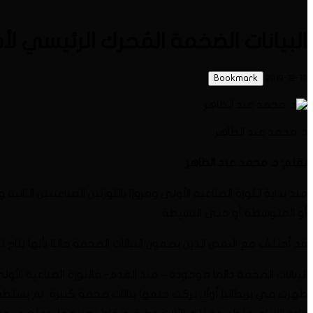
البيانات الضخمة المُحرك الرئيسي ل
Bookmark
2019-12-10
د. محمد عبد الظاهر
بقلم: د. محمد عبد الظاهر
منذ بداية الثورة الصناعية الأولى ومرورًا بالثورتين الصناعيتين الثاني
أو المتوسطة أو حتى البسيطة.
قد أختلفُ مع البعض الذين يصفون البيانات الضخمة حاليًا بأنها نِتاج 
البيانات الضخمة دائما موجودة – منذ القدم- فالثورة الصناعية الأو
ظهرت في بريطانيا أولًا، تركت خلفها بيانات ضخمة كبيرة، لم يست