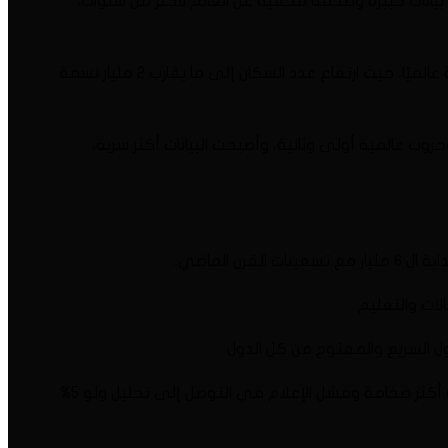
ت بيانات كبيرة وضخمة مخفية عن العالم لأكثر من سنوات،
ومع بداية الثورة الصناعية الثانية، والتي توافق النصف الثاني من القرن التاسع عشر حتى الحرب العالمية الأولى، زاد حجم البيانات الضخمة عالميًا، حيث ارتفاع عدد السكان إلى ما يقارب 2 مليار نسمة
روب عالمية أولى وثانية، وأصبحت البيانات أكثر سرية،
ات والتعليم .
اول السريع والمفتوح من كل الدول.
وهنا تزامن ذلك مع ثورة كبيرة في الإعلام معتمدا على الأقمار الصناعية والإنترنت ووسائل التواصل الاجتماعي، وأصبحت البيانات الضخمة أكثر ضخامة وفشل الإعلام في التوصل إلى تحليل ولو 5%