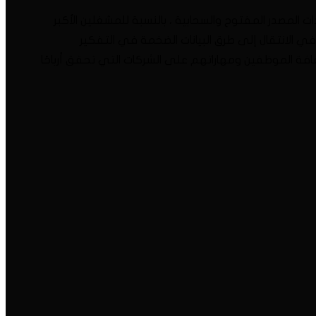
ت المصدر المفتوح والسحابية ، بالنسبة للمشغلين الأكبر
 في الانتقال إلى طرق البيانات الضخمة في التفكير
قافة الموظفين ومهاراتهم على الشركات التي تحقق أرباحًا