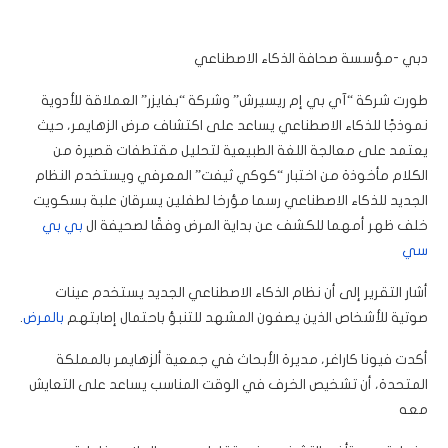
دبي -مؤسسة صحافة الذكاء الاصطناعي
طورت شركة “آي بي إم ريسيرش” وشركة “بفايزر” العملاقة للأدوية
نموذجًا للذكاء الاصطناعي يساعد على اكتشاف مرض الزهايمر، حيث
يعتمد على معالجة اللغة الطبيعية لتحليل مقتطفات قصيرة من
الكلام مأخوذة من اختبار “كوكي ثيفت” المعرفي ويستخدم النظام
الجديد للذكاء الاصطناعي رسما مؤرخا لطفلين يسرقان علبة بسكويت
خلف ظهر أمهما للكشف عن بداية المرض وفقًا لصحيفة ال
بي بي
سي
أشار التقرير إلى أن نظام الذكاء الاصطناعي الجديد يستخدم عينات
صوتية للأشخاص الذين يصفون المشهد للتنبؤ باحتمال إصابتهم
بالمرض
.
أكدت فيونا كاراغر، مديرة الأبحاث في جمعية ألزهايمر بالمملكة
المتحدة، أن تشخيص الخرف في الوقت المناسب يساعد على التعايش
معه