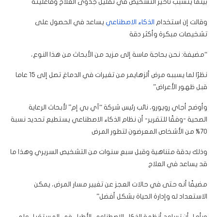
بينما يتسبب تأخير التشخيص في تقليل جدوى العلاج وفاعليته
وقالت إن استخدام
الذكاء الاصطناعي
يساعد في الحصول على
تشخيصات مبكرة وأكثر دقة
“مضيفة: نحن بحاجة ماسة إلى مزيد من الأبحاث من هذا النوع،
نظرًا لما يسببه مرض ألزهايمر من تغيرات في الدماغ تصل إلى 15 عاما
قبل ظهور الأعراض”
وأوضح أجاي رويورو، نائب رئيس شركة “آي بي إم” لأبحاث الرعاية
الصحية -وفقًا للتقرير- أن نظام الذكاء الاصطناعي يستطيع تحديد نسبة
70% من الأشخاص المعرضون لتطور المرض
وذلك بدقة متناهية وقبل سبع سنوات من التشخيص السريري وهذا ما
قد يساعد في العلاج
مضيفًا أنه حتى في حالات العجز عن تغيير مسار المرض، يمكن
الاستعداد له وإدارة الحياة بشكل أفضل”
ويأمل أن تساعد أنظمة الذكاء الاصطناعي الأطباء في المستقبل على