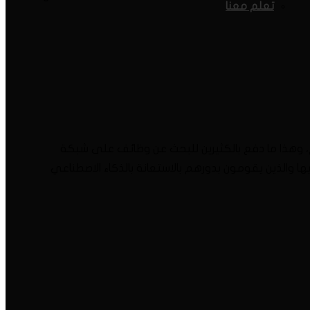
تعلم معنا
الم، وهذا ما دفع بالكثيرين للبحث عن وظائف على شبكة
ا والذين يقومون بدورهم بالاستعانة بالذكاء الاصطناعي