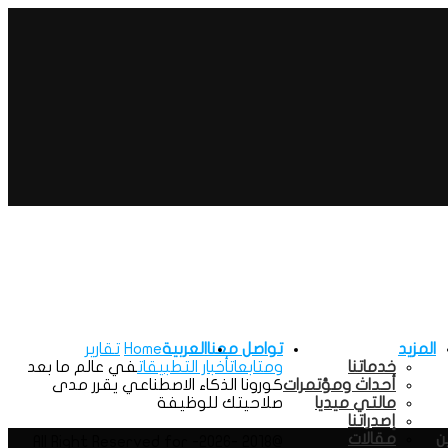
المزيد
تواصل معنا
العربية
Home
تقارير
خدماتنا
ومتابعات
أخبار التطبيقات
في عالم ما بعد
أحداث ومؤتمرات
كورونا الذكاء الاصطناعي يقرر مدى
مالتي ميديا
صلاحيتك للوظيفة
إصدراتنا
ن
مقالات
@2018 -2026- All Right Reserved for