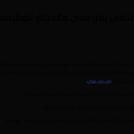
صطناعي يقرر مدى صلاحيتك للوظيفة
ية إذ فُقدت الكثير من الوظائف وتم تسريح ملايين الموظفين حول الع
بيقات الإلكترونية التي تستعين بها الشركات ومسؤولو التوظيف فيه
ر نشرته ال
بي بي سي
.
الولايات المتحدة، شملت 200 شركة أمريكية