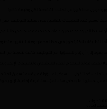
ويواجهون عددا كبيرا من الطلبات المُقدمة لكل وظيفة شاغرة.
حيث تسمح هذه التطبيقات للقائمين على عملية التوظيف، بفرز ا
أو استنادا إلى وجود عناصر وكلمات مفتاحية معينة، في طلباتهم.
أما التطبيقات الأكثر تطورا في هذا المضمار- وفقًا للتقرير- فت
ما يقود إلى أن يُتاح للمسؤول عن التوظيف، قائمة مُغربلة من الم
ولا تقتصر فوائد استخدام الذكاء الاصطناعي والتطبيقات الإلكت
بل تمتد – كما تقول سارا هوكر المسؤولة عن قسم تسويق المنتجات
العمل لحسابها، ما يعطي هذه المؤسسة فرصة إضافية، لإبهار موظفيه
.
0
0
الأصوات
تقييم المادة