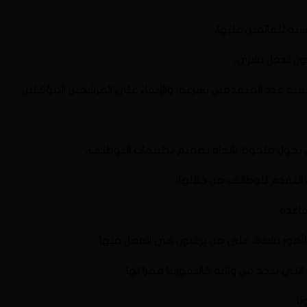
سبة للقائمين عليها،
ون تدخل بشري،
صفية عدد المتقدمين بسرعة، والإبقاء على المرشحين المؤهلين.
من تحول ملحوظ باتجاه تصميم تطبيقات التوظيف،
التقدم للوظائف من خلالها،
قاعدة.
لأمور بشدة، على من يرغبون في العمل فيها.
ي تتخذ من ولاية كاليفورنيا مقرا لها
ا.