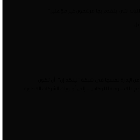
لبات التي يتقدم بها مرشحون غير مؤهلين”.
صل
عن الإدارة نفسها في شبكة “لينكد إن”، أن تكون
ع ذلك – وفقا للوكاس – إلى أولويات الشركات المُطوِرة