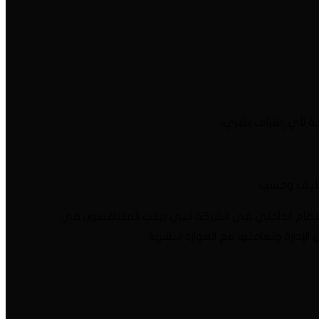
جة لأي إشراف بشري،
توظيف وحسب
للنظام الداخلي في الشركة التي يرغب المتنافسون في
دارة وتعاملها مع الموارد البشرية.