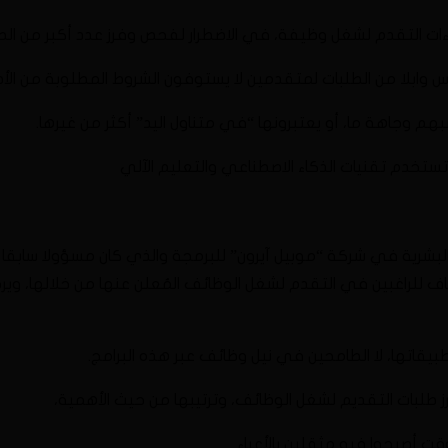
ات التقدم لشغل وظيفة، في الاضطرار لفحص وفرز عدد أكبر من الط
 وابلا من الطلبات لمتقدمين لا يستوفون الشروط المطلوبة من الأ
سبهم وجاهة ما، أو يعتبرونها “في متناول اليد” أكثر من غيرها.
تستخدم تقنيات الذكاء الاصطناعي والتعليم الآلي
البشرية في شركة “موبيل آيرون” للبرمجة والذي كان مسؤولا سابقا 
ف للراغبين في التقدم لشغل الوظائف المُعلن عنها من خلالها، ويرج
يقاتها، لا الطامحين في نيل وظائف عبر هذه البرامج.
طلبات التقديم لشغل الوظائف، وترتيبها من حيث الأهمية،
أصبحوا فيه مثقلين بالأعباء