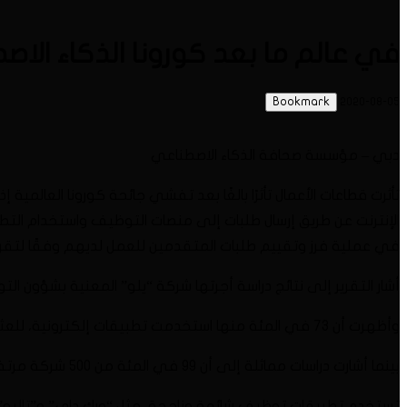
في عالم ما بعد كورونا الذكاء الا
Bookmark
2020-08-05
دبي – مؤسسة صحافة الذكاء الاصطناعي
تأثرت قطاعات الأعمال تأثرًا بالغًا بعد تفشي جائحة كورونا العالم
الإنترنت عن طريق إرسال طلبات إلى منصات التوظيف واستخدام التط
في عملية فرز وتقييم طلبات المتقدمين للعمل لديهم وفقًا لتقري
أشار التقرير إلى نتائج دراسة أجرتها شركة “يلو” المعنية بشؤون التوظيف في 
وأظهرت أن 73 في المئة منها استخدمت تطبيقات إلكترونية، للعثور عمن يصلحون للعمل فيها، وتحليل قدراتهم.
بينما أشارت دراسات مماثلة إلى أن 99 في المئة من 500 شركة مرتفعة الإيرادات في الولايات المتحدة بحسب تصنيف مجلة “فورتشَن”
تستخدم تطبيقات توظيف شائعة وناجحة، مثل “ورك داي” و”تاليو”.