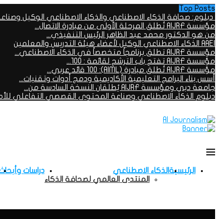
Top Posts
دبلوم: صحافة الذكاء الاصطناعي والذكاء الاصطناعي الوكيل وصناعة.
مؤسسة AIJRF تُطلق المرحلة الأولى من مبادرة الاتصال...
من هو الدكتور محمد عبد الظاهر الرئيس التنفيذي...
AAEI الذكاء الاصطناعي الوكيل لأعضاء هيئة التدريس والمعلمين
مؤسسة AIJRF تطلق برنامجاً متخصصاً في الذكاء الاصطناعي...
مؤسسة AIJRF تفتح باب الترشح لقائمة : 100...
مؤسسة AIJRF تُطلق مبادرة (AIML): 100 قائد عربي...
أسس بناء البرامج التعليمية الأكاديمية ودمج أدوات وتقنيات...
جامعة دبي ومؤسسة AIJRF يُطلقان النسخة السادسة من...
دبلوم الذكاء الاصطناعي وصناعة المحتوى القصصي التفاعلي للأطف
الرئيسية
الذكاء الاصطناعي
دراسات وأبحاث
المنتدى العالمي لصحافة الذكاء