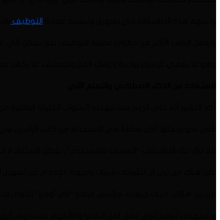
وتسهم هذه التطبيقات في تسهيل وتبسيط عملية
التوظيف
بالن
وتجعل الجانب الأكبر من خطوات عملية التوظيف تتم بشكل آلي، د
وهو ما يفضي للإسراع بوتيرة إجراءات الفرز والتصنيف، ما يكفل ت
الاستفادة من الذكاء الاصطناعي والتعلم الآلي
أكد التقرير أنه على الرغم مما شهدته السنوات القليلة الماضية 
على نحو يجعلها أكثر بساطة في الاستخدام من جانب الراغبين في 
فلا تزال تلك التطبيقات “الصديقة للمستخدم”، تشكل الاستثناء لا ال
لكن هناك من يرى أن للشركات مبررات وجيهة، للإحجام عن تسهيل ا
من بين هؤلاء، جيف جيويت، مؤسس منصة “لاي أوفرز” للتوظيف، الت
وتستهدف توفير فرص عمل، لمن فقدوا وظائفهم بسبب وباء كورون