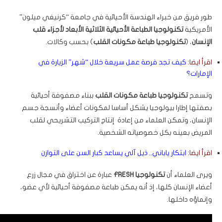
طور فريق من خبراء الهندسة الأحيائية في جامعة “كرنيغي ميلون”
الأمريكية
تكنولوجيا الطباعة الأحيائية الثلاثية الأبعاد لأجزاء قلب
الإنسان
، (
تكنولوجيا طباعة مكونات القلب
) بحسب وكالات.
اقرأ ايضا:
كيف تجد فرصة عمل سريعة خلال “شهر” الزيارة في
الإمارات؟
وتسمح
تكنولوجيا طباعة مكونات القلب
ببناء مصفوفة أحيائية
بصفتها إطارا بيولوجيا يشكل أساسا لمكونات أعضاء وأنسجة جسم
الإنسان، وتمكن العلماء من إعادة إنتاج التركيب التشريحي لقلب
المريض بعينه بكل خصوصياته الشخصية.
اقرأ ايضا:
ابتكار ياباني.. ذيل آلي يساعد كبار السن على التوازن
ويرى العلماء أن
تكنولوجيا FRESH
عبارة عن اختراق في مجال زرع
أعضاء الإنسان كلها، إذ أنه يمكن طباعة مصفوفة أحيائية لأي عضو،
وإنماؤه داخلها.