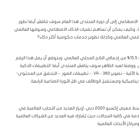
 الاصطناعي إلى أن دورة المنتدى هذا العام سوف تناقش أيضا تطور
دمة، وكيف يمكن أن تساهم تقنيات الذكاء الاصطناعي وسوقها العالمي
لرقمي العالمي وكذلك تطوير خدمات حكومية أكثر ذكاء؟
تبلغ قيمة الاقتصاد الرقمي العالمي حالياً 11.5 تريليون دولار، أو 15.5% من إجمالي الناتج المحلي العالمي. ويتوقع أن يصل هذا الرقم
دولي. ووفقا لعبد الظاهر سوف يناقش المنتدى أيضا: التطبيقات الذكية
بتقنيات الذكاء الاصطناعي واستخداماتها الصحفية، مثل : الكتابة الآلية – تصوير 360 – VR – تطبيقات الصور – التحقق من المحتوى-
لديناميكية ومستقبل الوظائف في ظل الثورة الصناعية الرابعة.
يعقد المنتدى العالمي لصحافة الذكاء الاصطناعي هذا العام وسط معرض إكسبو 2020 دبي، لإبراز العديد من التجارب العالمية في
دمة في كافة المجالات حيث يُشارك فيه العديد من الشركات العالمية