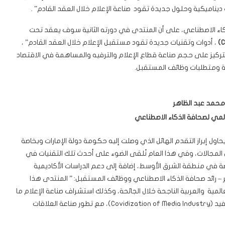
يناميكية وحلول جديدة تقود صناعة الإعلام خلال العقد القادم” .
اء الاصطناعي، على أن المنتدى في دورته الثانية سوف يعقد تحت
C
)
، أدوات وتقنيات جديدة تقود مستقبل الإعلام خلال العقد القادم” ،
تركيز على حجم صناعة قطاع الإعلام والترفيه والمساهمة في الاقتصاد
ية ومتطلبات وظائف المستقبل.
محمد عبد الظاهر
مي لصحافة الذكاء الاصطناعي
يحاول إبراز التقدم الهائل الذي وصلت إليه حكومة دولة الإمارات وبخاصة
 المجالات، وفي هذا العام نُلقى الضوء على أحدث تلك التقنيات في
ة في منطقة الشرق الأوسط، إضافة إلى دعم الدراسات الأكاديمية
– رائد صحافة الذكاء الاصطناعي ووظائف المستقبل: ” المنتدى هذا
عالمية والعربية الناجحة خلال الجائحة، وكذلك استشراف صناعة الإعلام ما
بعد حقبة وسائل التواصل الاجتماعي، وصناعة إعلام ما بعد كوفيد (Covidization of Media Industry)، مع تطور صناعة العلاقات