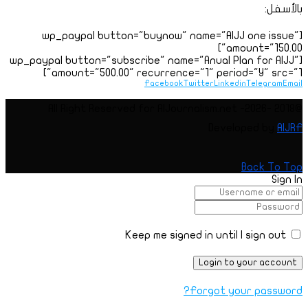
بالأسفل:
[wp_paypal button="buynow" name="AIJJ one issue"
amount="150.00"]
[wp_paypal button="subscribe" name="Anual Plan for AIJJ"
amount="500.00" recurrence="1" period="Y" src="1"]
Facebook
Twitter
Linkedin
Telegram
Email
@2018 -2026- All Right Reserved for AIJournalism.net
Developed by
AIJRF
Back To Top
Sign In
Keep me signed in until I sign out
Forgot your password?